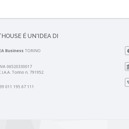
HOUSE É UN'IDEA DI
EA Business
TORINO
 IVA 06520330017
C.I.A.A. Torino n. 791952
39 011 195 67 111