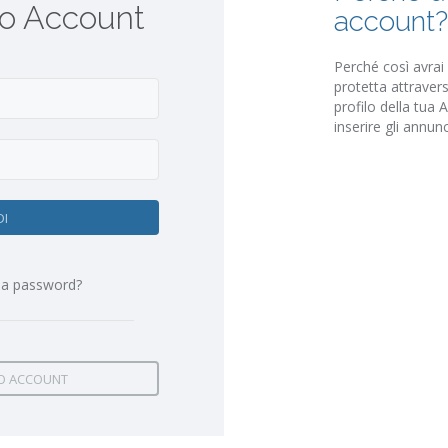
uo Account
account?
Perché così avrai
protetta attravers
profilo della tua 
inserire gli annunc
DI
 la password?
O ACCOUNT